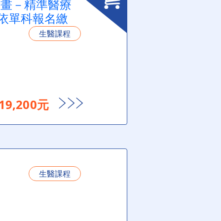
計畫－精準醫療
可依單科報名繳
生醫課程
9,200元
生醫課程