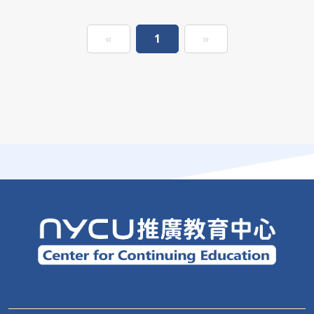
«
1
»