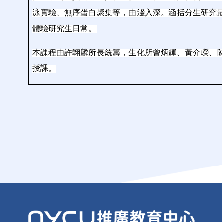
泳實驗、無序蛋白聚集等，由淺入深。涵括分生研究
體驗研究生日常。
本課程由許翺麟所長統籌，生化所曾炳輝、黃介嶸、
授課。