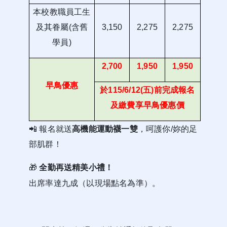
本校教職員工生
及其眷屬(含舊
3,150
2,275
2,275
學員)
2,700
1,950
1,950
早鳥優惠
於115/6/12(五)前完成報名
及繳費享早鳥優惠價
📲
報名就送
高機能運動襪一雙
，呵護你/妳的足
部肌群！
🎁
全勤再送精美小禮！
出席率達九成（以現場點名為準）。