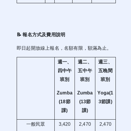
📝
報名方式及費用說明
即日起開放線上報名，名額有限，額滿為止。
週一、
週二、
週三、
四中午
五中午
五晚間
班別
班別
班別
Zumba
Zumba
Yoga(1
(18
節
(13
節
3
節課)
課)
課)
一般民眾
3,420
2,470
2,470