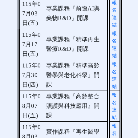
報
115
年
0
專業課程『前瞻AI與
名
7
月
03
連
藥物R&D』開課
日
(
五
)
結
報
115
年
0
專業課程『
精準再生
名
7
月
17
連
醫療R&D
』開課
日
(
五
)
結
報
115
年
0
專業課程『精準高齡
名
7
月
30
醫學與老化科學』開
連
日
(
四
)
課
結
報
115
年
0
專業課程『高齡整合
名
8
月
07
照護與科技應用』開
連
日
(
五
)
課
結
報
115
年
0
實作課程『再生醫學
名
8
月
03