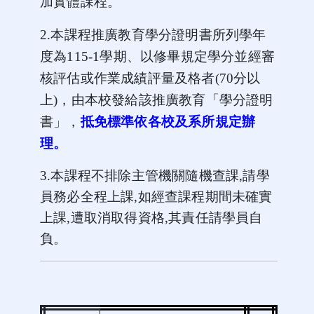
加實體課程。
2.
本課程推廣教育學分證明書所列學年
度為
115-1
學期、以修畢規定學分並經審
核評估或作業成績評量及格者
(70
分以
上
)
，由本校發給該推廣教育「學分證明
書」，
抵免標準依各校及系所規定辦
理。
3.
本課程不排除主管機關隨機查課
,
請學
員務必全程上課
,
如經查課程期間未確實
上課
,
遭取消取得資格
,
其責任請學員自
負。