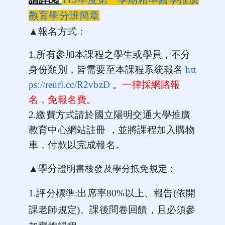
教育學分班簡章
▲報名方式：
1.
所有參加本課程之學生或學員，不分
身份類別，皆需要至本課程系統報名
htt
ps://reurl.cc/R2vbzD
。
一律採網路報
名，免報名費。
2.繳費方式請於國立陽明交通大學推廣
教育中心網站註冊 ，並將課程加入購物
車，付款以完成報名。
▲學分
證明書核發及學分抵免規定：
1.
評分標準
:
出席率
80%
以上、報告
(
依開
課老師規定
)
、課後問卷回饋，且必須參