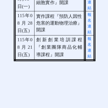
連
細胞實作』開課
日
(
一
)
結
報
115
年
0
實作課程『預防人因性
名
8
月
28
危害的運動物理治療』
連
開課
日
(
五
)
結
報
115
年
0
創新創業培訓課程
名
8
月
21
『創業團隊商品化輔
連
日
(
五
)
導課程』開課
結