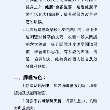
健身之外
”
健腦
”
也很重要，透過健腦學
習可活化大腦細胞，提升學習力改善健
忘的煩惱。
4.
此課程是專為
樂齡朋友們設計的，
運用快
速閱覽關鍵字的技巧，改變一般人閱讀
的六大障礙，提升閱讀速度
改變閱讀習
慣，學會
邏輯思考、
有系統的
表達、溝
通、協調能力。維持良好
個人社交及啟
發職涯轉型。
二、課程特色：
1.
促進
活化記憶
、加強邏輯思考判斷、增長
認知及技能等層面。
2.
健腦學習
可預防失智
，增強注意力、判斷
力與反應力。