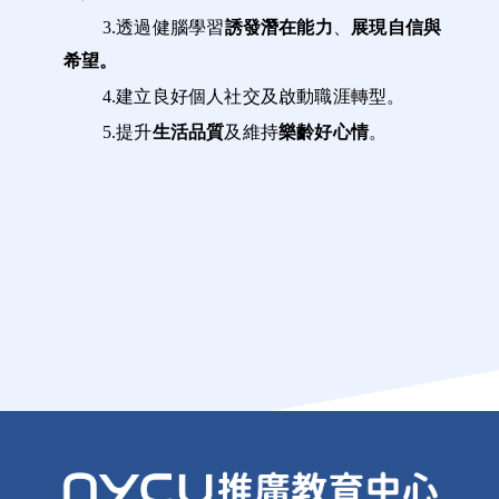
3.
透過健腦學習
誘發潛在能力
、
展現自信與
希望。
4.
建立良好個人社交及啟動職涯轉型。
5.
提升
生活品質
及維持
樂齡好心情
。