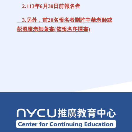
2.113年6月30日前報名者
3.另外，前20名報名者贈許中華老師或
彭溫雅老師著書(依報名序擇書)